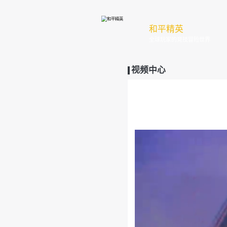
和
全
视频中