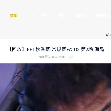
平精英
首页
LIVE
球玩家的竞技冒险世界
全民赛场
心
授权赛
【回放】PEL秋季
运