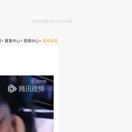
赛程
赛事
俱乐部
赛事规则
全国大赛
巅峰赛
官网
>
赛事
赛 常规赛W5D2 第2场 海岛
营团队
2024-09-10 15:48