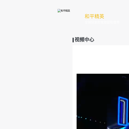
和
全
视频中