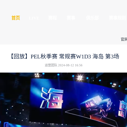
平精英
首页
LIVE
球玩家的竞技冒险世界
全民赛场
心
授权赛
【回放】PEL秋季
运