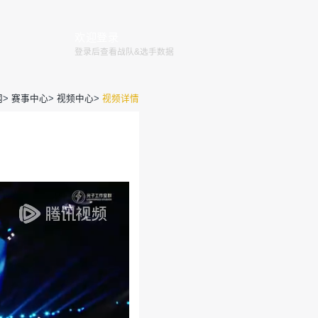
赛程
赛事
俱乐部
赛事规则
全国大赛
巅峰赛
官网
>
赛事
赛 常规赛W1D3 海岛 第3场
营团队
2024-08-12 16:56