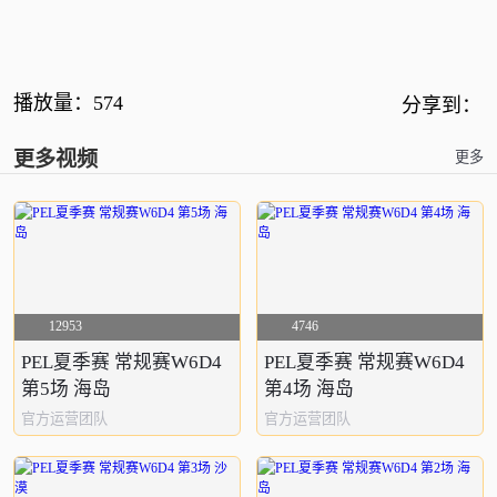
播放量：
574
分享到：
更多视频
更多
12953
4746
PEL夏季赛 常规赛W6D4
PEL夏季赛 常规赛W6D4
第5场 海岛
第4场 海岛
官方运营团队
官方运营团队