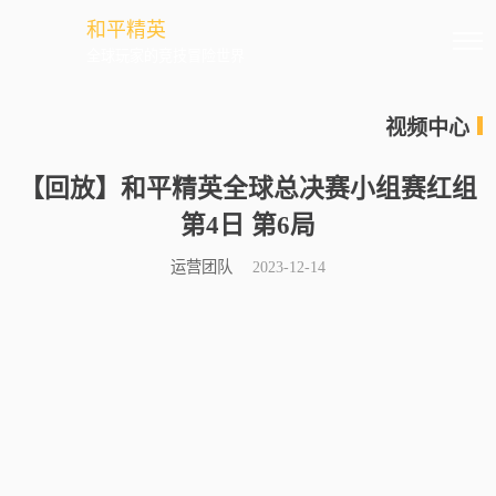
和平精英
全球玩家的竞技冒险世界
视频中心
【回放】和平精英全球总决赛小组赛红组
第4日 第6局
运营团队
2023-12-14