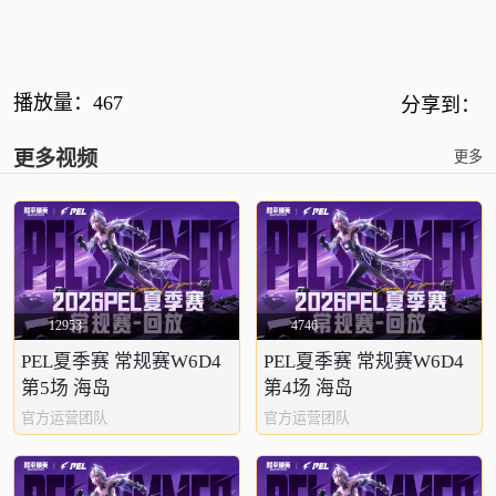
播放量：
467
分享到：
更多视频
更多
12953
4746
PEL夏季赛 常规赛W6D4
PEL夏季赛 常规赛W6D4
第5场 海岛
第4场 海岛
官方运营团队
官方运营团队