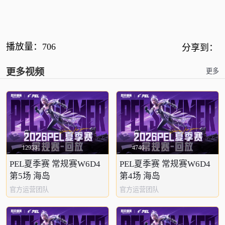
播放量：
706
分享到：
更多视频
更多
12953
4746
PEL夏季赛 常规赛W6D4
PEL夏季赛 常规赛W6D4
第5场 海岛
第4场 海岛
官方运营团队
官方运营团队