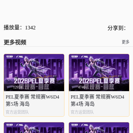
播放量：
1342
分享到：
更多视频
更多
12953
4746
PEL夏季赛 常规赛W6D4
PEL夏季赛 常规赛W6D4
第5场 海岛
第4场 海岛
官方运营团队
官方运营团队