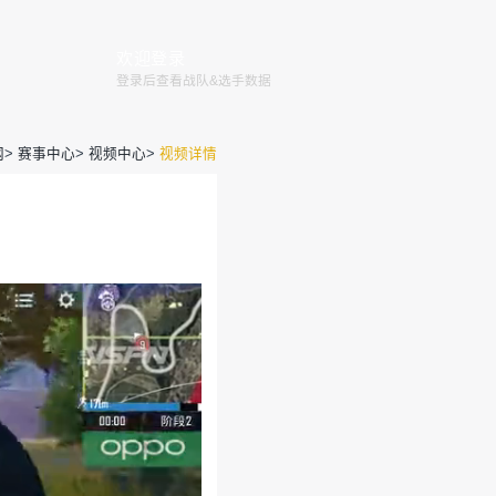
赛程
赛事
俱乐部
赛事规则
全国大赛
巅峰赛
官网
>
赛事
rvi超远距离xss压枪 精彩一穿二
运营团队
2019-12-31 15:28