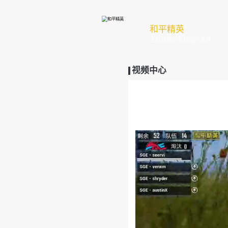
和
全
视频中