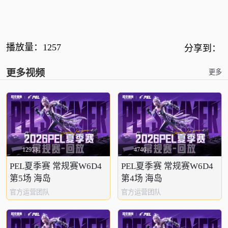
播放量：
1257
分享到：
更多视频
更多
12953
4746
PEL夏季赛 常规赛W6D4
PEL夏季赛 常规赛W6D4
第5场 海岛
第4场 海岛
官方运营团队
官方运营团队