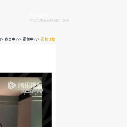
赛程
赛事
俱乐部
赛事规则
全国大赛
巅峰赛
官网
>
赛事
度最受欢迎俱乐部-NV·XQF
运营团队
2020-11-16 09:54