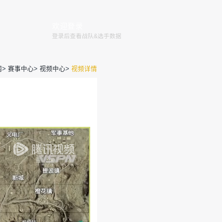
赛程
赛事
俱乐部
赛事规则
全国大赛
巅峰赛
官网
>
赛事
S3赛季总决赛第3日 沙漠 第1场
运营团队
2020-10-25 11:19