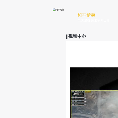
和
全
视频中