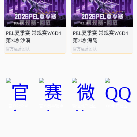
10640
4319
PEL夏季赛 常规赛W6D4
PEL夏季赛 常规赛W6D4
第3场 沙漠
第2场 海岛
官方运营团队
官方运营团队
官方公众号
官方赛事微博
微信用户社区
QQ用户社区