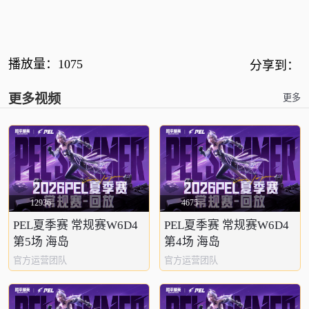
播放量：
1075
分享到：
更多视频
更多
12936
4675
PEL夏季赛 常规赛W6D4
PEL夏季赛 常规赛W6D4
第5场 海岛
第4场 海岛
官方运营团队
官方运营团队