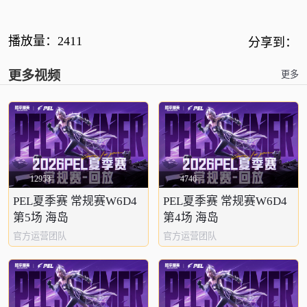
播放量：
2411
分享到：
更多视频
更多
12953
4746
PEL夏季赛 常规赛W6D4
PEL夏季赛 常规赛W6D4
第5场 海岛
第4场 海岛
官方运营团队
官方运营团队