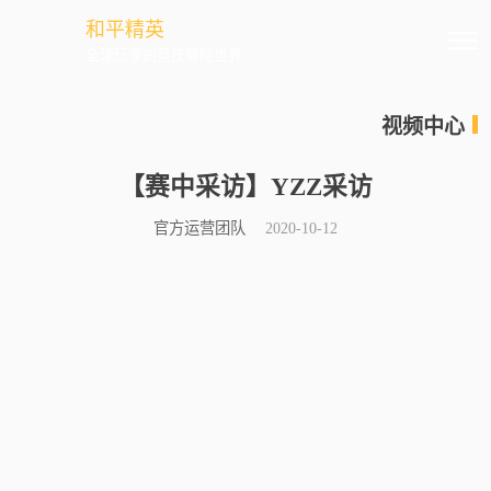
和平精英
全球玩家的竞技冒险世界
视频中心
【赛中采访】YZZ采访
官方运营团队
2020-10-12