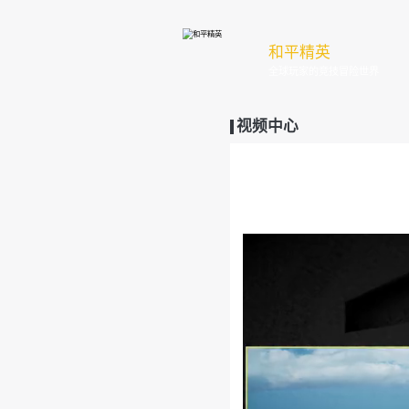
和
全
视频中