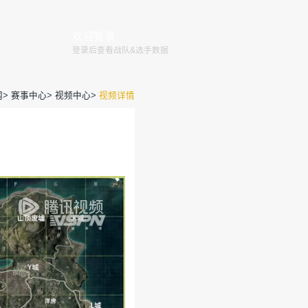
赛程
赛事
俱乐部
赛事规则
全国大赛
巅峰赛
官网
>
赛事
3赛季常规赛W1D3 海岛 第3场
运营团队
2020-09-28 10:53