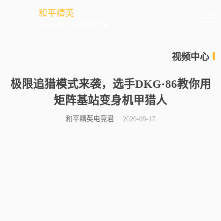
和平精英
全球玩家的竞技冒险世界
视频中心
极限追猎模式来袭，选手DKG·86教你用
矩阵基站变身机甲猎人
和平精英电竞君
2020-09-17