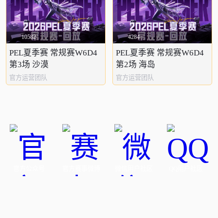
10582
4284
PEL夏季赛 常规赛W6D4
PEL夏季赛 常规赛W6D4
第3场 沙漠
第2场 海岛
官方运营团队
官方运营团队
官方公众号
官方赛事微博
微信用户社区
QQ用户社区