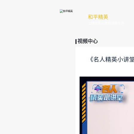
和
全
视频中
《