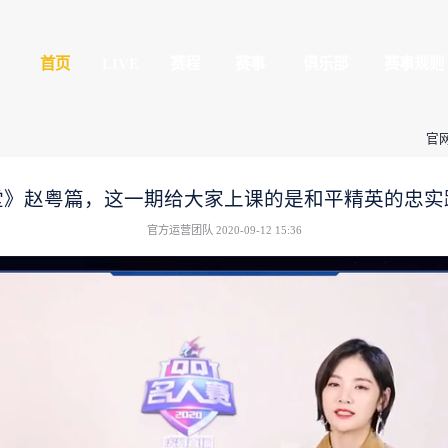
平精英
首页
LIVE
球玩家的竞技冒险世界
全民赛场
心
授权赛
名人精英小讲堂》赵粤篇，这一期
官方