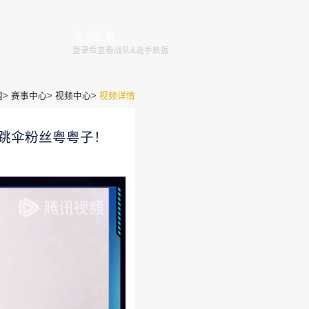
赛程
赛事
俱乐部
赛事规则
全国大赛
巅峰赛
官网
>
赛事
给大家上课的是和平精英的忠实跳伞
运营团队
2020-09-12 15:36