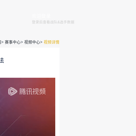
赛程
赛事
俱乐部
赛事规则
全国大赛
巅峰赛
官网
>
赛事
熟男友必备！最稳重的安全区打法
运营团队
2020-09-03 09:28