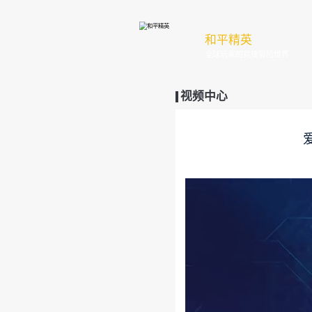
和
全
视频中