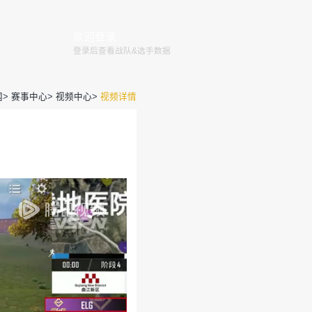
赛程
赛事
俱乐部
赛事规则
全国大赛
巅峰赛
官网
>
赛事
ELG北斋爆猛料，搞笑互泼冷水
运营团队
2020-08-30 16:30