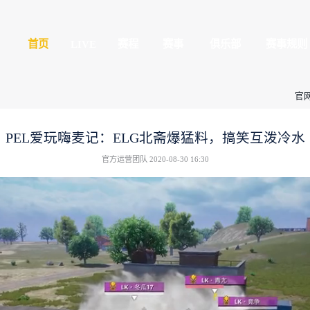
平精英
首页
LIVE
球玩家的竞技冒险世界
全民赛场
心
授权赛
PEL爱玩嗨麦记：
官方