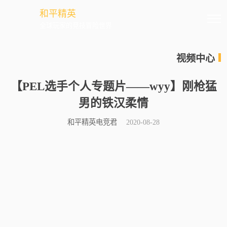
和平精英
全球玩家的竞技冒险世界
视频中心
【PEL选手个人专题片——wyy】刚枪猛
男的铁汉柔情
和平精英电竞君
2020-08-28