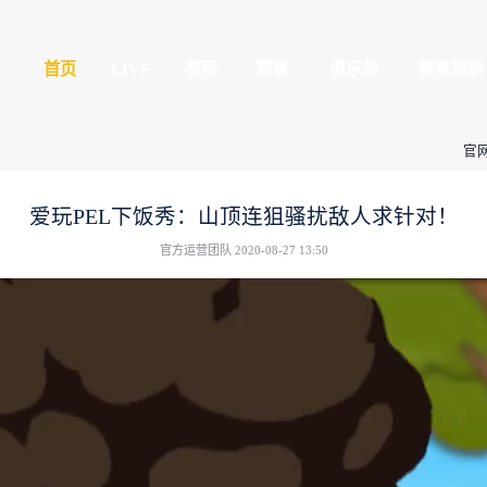
平精英
首页
LIVE
球玩家的竞技冒险世界
全民赛场
心
授权赛
爱玩PEL下饭秀
官方