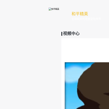
和
全
视频中