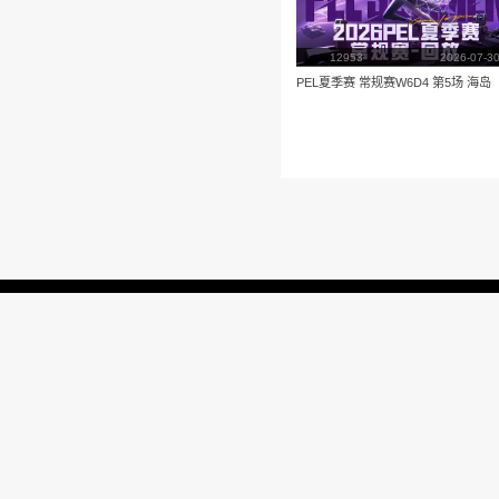
播放
更多