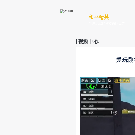
和
全
视频中