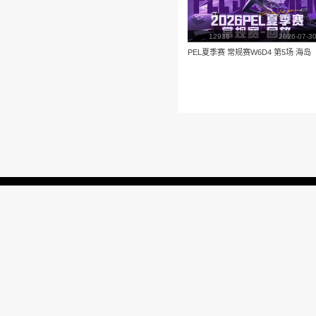
播放
更多