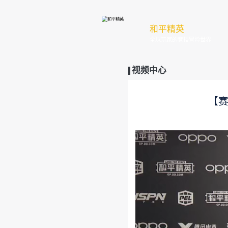
和
全
视频中