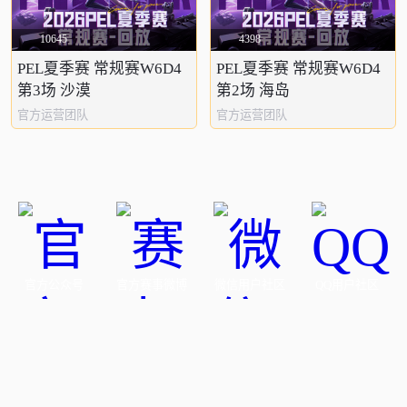
10645
4398
PEL夏季赛 常规赛W6D4
PEL夏季赛 常规赛W6D4
第3场 沙漠
第2场 海岛
官方运营团队
官方运营团队
官方公众号
官方赛事微博
微信用户社区
QQ用户社区