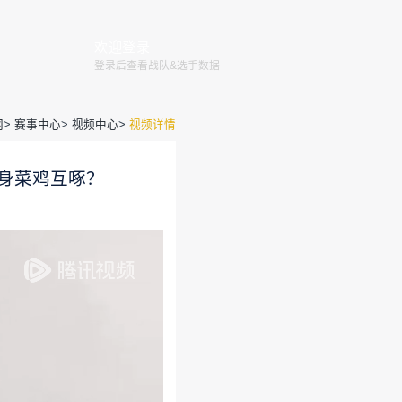
赛程
赛事
俱乐部
赛事规则
全国大赛
巅峰赛
官网
>
赛事
选手铁人三项接力，神仙打架变身菜
方运营
2020-08-10 10:47