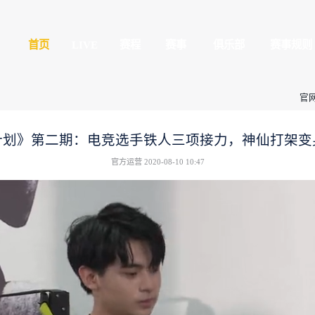
平精英
首页
LIVE
球玩家的竞技冒险世界
全民赛场
心
授权赛
《精英训练计划》第二期：电竞
官