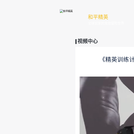
和
全
视频中