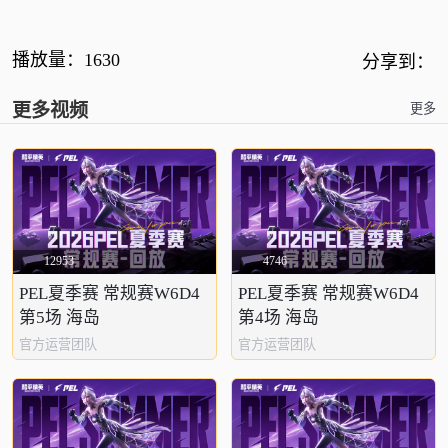
播放量：
1630
分享到：
更多视频
更多
12953
4746
PEL夏季赛 常规赛W6D4
PEL夏季赛 常规赛W6D4
第5场 海岛
第4场 海岛
官方运营团队
官方运营团队