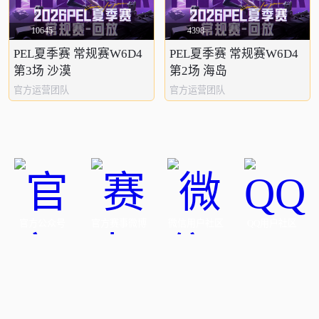
10645
4398
PEL夏季赛 常规赛W6D4
PEL夏季赛 常规赛W6D4
第3场 沙漠
第2场 海岛
官方运营团队
官方运营团队
官方公众号
官方赛事微博
微信用户社区
QQ用户社区