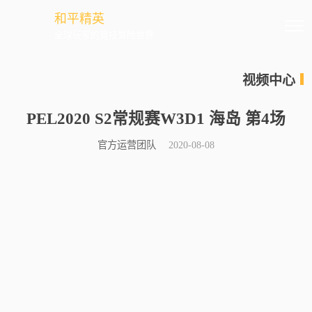
和平精英
全球玩家的竞技冒险世界
视频中心
PEL2020 S2常规赛W3D1 海岛 第4场
官方运营团队
2020-08-08