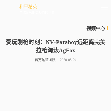
和平精英
全球玩家的竞技冒险世界
视频中心
爱玩刚枪时刻：NV·Paraboy远距离完美
拉枪淘汰AgFox
官方运营团队
2020-08-04