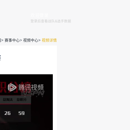
赛程
赛事
俱乐部
赛事规则
全国大赛
巅峰赛
官网
>
赛事
顾PEL2020S2首周第二天比赛
运营团队
2020-07-29 16:36