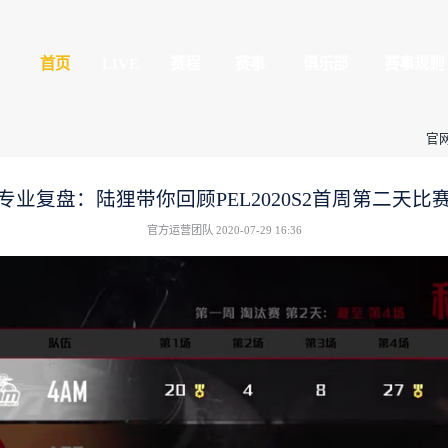
平精英
首页
LIVE
球玩家的竞技冒险世界
全民赛场
心
授权赛
专业复盘：陆狸带你回
官方