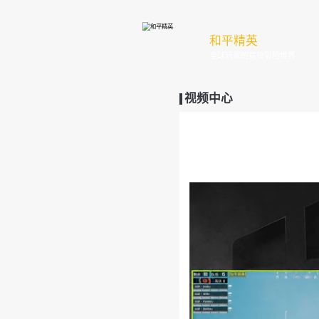
和
全
视频中