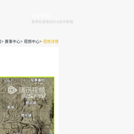
赛程
赛事
俱乐部
赛事规则
全国大赛
巅峰赛
官网
>
赛事
 S1 决赛D3 沙漠 第1场
运营团队
2020-06-20 23:04