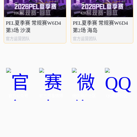
10636
4287
PEL夏季赛 常规赛W6D4
PEL夏季赛 常规赛W6D4
第3场 沙漠
第2场 海岛
官方运营团队
官方运营团队
官方公众号
官方赛事微博
微信用户社区
QQ用户社区