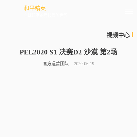
和平精英
全球玩家的竞技冒险世界
视频中心
PEL2020 S1 决赛D2 沙漠 第2场
官方运营团队
2020-06-19