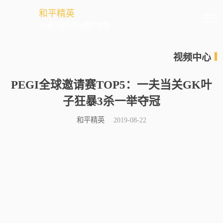
和平精英
全球玩家的竞技冒险世界
视频中心
PEGI全球邀请赛TOP5：一夫当关GK叶
子狂暴3杀一举夺冠
和平精英
2019-08-22