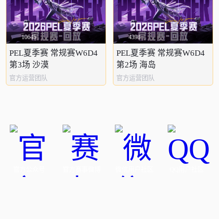
10645
4398
PEL夏季赛 常规赛W6D4
PEL夏季赛 常规赛W6D4
第3场 沙漠
第2场 海岛
官方运营团队
官方运营团队
官方公众号
官方赛事微博
微信用户社区
QQ用户社区