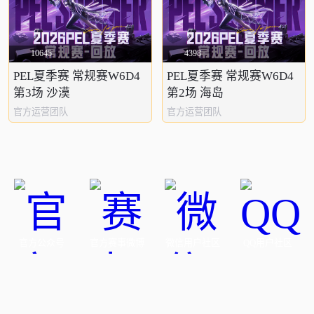
10645
4398
PEL夏季赛 常规赛W6D4
PEL夏季赛 常规赛W6D4
第3场 沙漠
第2场 海岛
官方运营团队
官方运营团队
官方公众号
官方赛事微博
微信用户社区
QQ用户社区