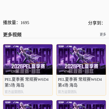
播放量：
1695
分享到：
更多视频
更多
12953
4746
PEL夏季赛 常规赛W6D4
PEL夏季赛 常规赛W6D4
第5场 海岛
第4场 海岛
官方运营团队
官方运营团队