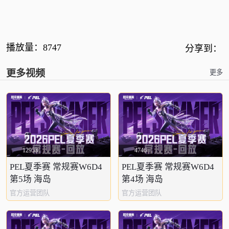
播放量：
8747
分享到：
更多视频
更多
12953
4746
PEL夏季赛 常规赛W6D4
PEL夏季赛 常规赛W6D4
第5场 海岛
第4场 海岛
官方运营团队
官方运营团队