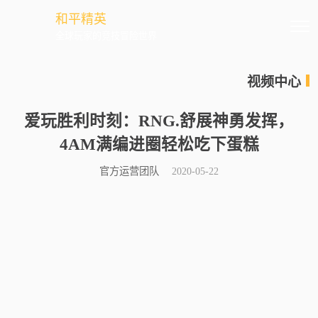
和平精英
全球玩家的竞技冒险世界
视频中心
爱玩胜利时刻：RNG.舒展神勇发挥，
4AM满编进圈轻松吃下蛋糕
官方运营团队
2020-05-22