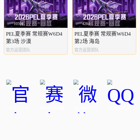
10594
4284
PEL夏季赛 常规赛W6D4
PEL夏季赛 常规赛W6D4
第3场 沙漠
第2场 海岛
官方运营团队
官方运营团队
官方公众号
官方赛事微博
微信用户社区
QQ用户社区