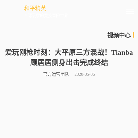
和平精英
全球玩家的竞技冒险世界
视频中心
爱玩刚枪时刻：大平原三方混战！Tianba
顾居居侧身出击完成终结
官方运营团队
2020-05-06