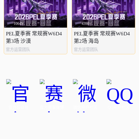
10645
4398
PEL夏季赛 常规赛W6D4
PEL夏季赛 常规赛W6D4
第3场 沙漠
第2场 海岛
官方运营团队
官方运营团队
官方公众号
官方赛事微博
微信用户社区
QQ用户社区