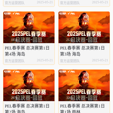
2025-05-21
2025-05-21
官方运营团队
官方运营团队
1854
2122
PEL春季赛 总决赛第1日
PEL春季赛 总决赛第1日
第4场 海岛
第3场 海岛
2025-05-21
2025-05-21
官方运营团队
官方运营团队
2979
3205
PEL春季赛 总决赛第1日
PEL春季赛 总决赛第1日
第2场 海岛
第1场 雨林