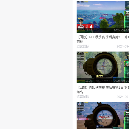
36
【回放】P
沙漠
运营团队
16
【回放】P
雨林
运营团队