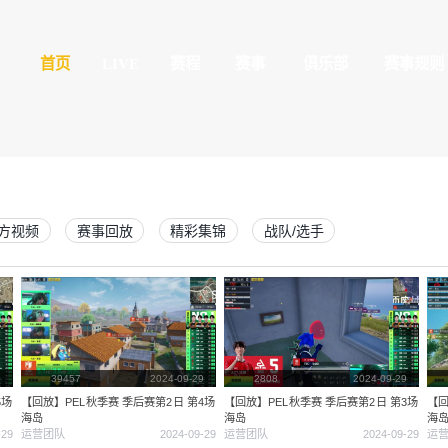
平精英
首页
LIVE
球玩家的竞技冒险世界
全民赛场
心
授权赛
全部
PEL
最新视频
官方视频
赛事回放