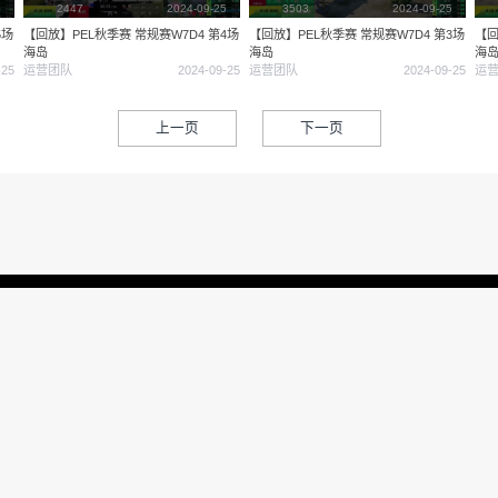
09
2024-09-29
1175
2024-
EL秋季赛 季后赛第1日 第3场
【回放】PEL秋季赛 季后赛第1日
海岛
2024-09-29
运营团队
202
12
2024-09-25
2447
2024-
EL秋季赛 常规赛W7D4 第5场
【回放】PEL秋季赛 常规赛W7D