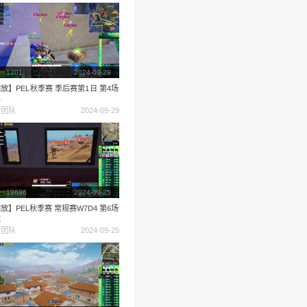
09-29
2808
2024-09-29
4069
 第4场
【回放】PEL秋季赛 季后赛第2日 第3场
【回放】PEL
海岛
海岛
4-09-29
运营团队
2024-09-29
运营团队
09-29
713
2024-09-29
1201
 第6场
【回放】PEL秋季赛 季后赛第1日 第5场
【回放】PEL
沙漠
海岛
4-09-29
运营团队
2024-09-29
运营团队