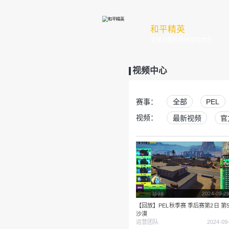
和
全
视频中
赛事：
视频：