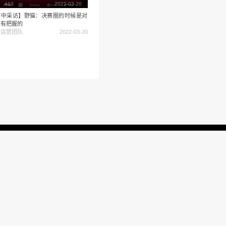
03-26
592
2022-03-25
735
好，圈运
【赛后采访】珊志：目前需要休息调整
【赛中采访】
找找问题
赛圈看到人
2-03-26
官方运营团队
2022-03-25
官方运营团
03-21
495
2022-03-20
413
常发挥，
【赛后采访】jimmy：前期拿分是高风险
【赛中采访