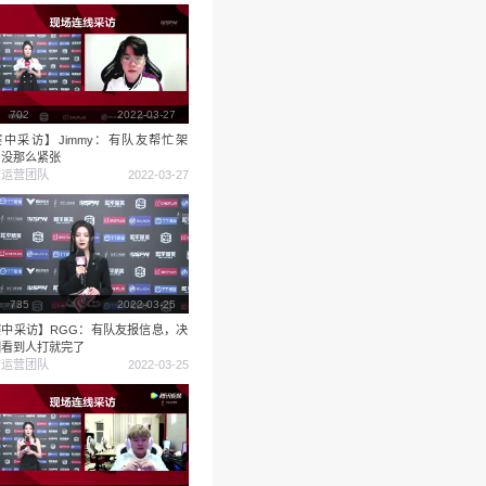
04-02
317
2022-04-02
2706
很好打开
【赛前采访】北斋：不在意外界的评价
【赛后采访】
只想打好自己的东西
调整自己
2-04-02
官方运营团队
2022-04-02
官方运营团
03-28
998
2022-03-27
702
情无比的
【赛后采访】RGG：没想到能打这么
【赛中采访】
好，本来只想进前十
枪，没那么
2-03-28
官方运营团队
2022-03-27
官方运营团