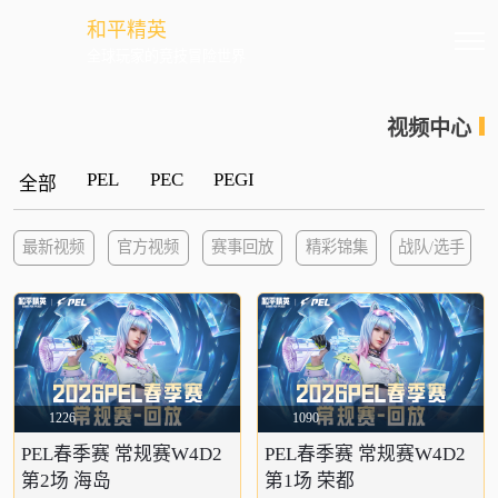
和平精英
全球玩家的竞技冒险世界
视频中心
PEL
PEC
PEGI
全部
最新视频
官方视频
赛事回放
精彩锦集
战队/选手
1226
1090
PEL春季赛 常规赛W4D2
PEL春季赛 常规赛W4D2
第2场 海岛
第1场 荣都