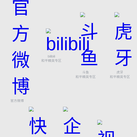
bilibili
和平精英专区
斗鱼
虎牙
和平精英专区
和平精英专区
官方微博