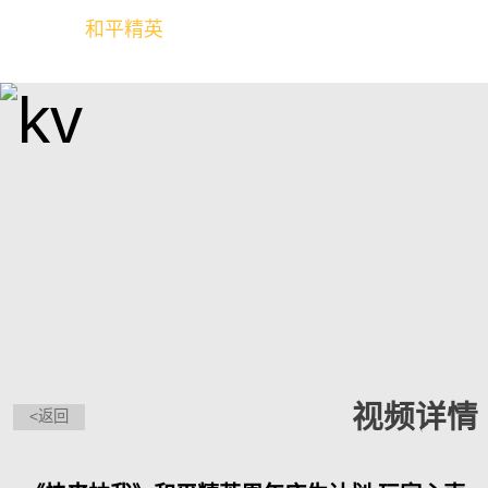
和平精英
全球玩家的竞技冒险世界
视频详情
<返回