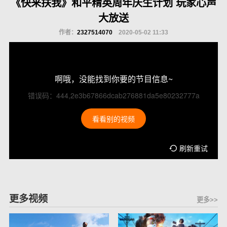
《快来扶我》和平精英周年庆生计划 玩家心声
大放送
作者：
2327514070
2020-05-02 11:33
啊哦，没能找到你要的节目信息~
错误码：444,2e3b67866dcab276881da5e80232777a
看看别的视频
刷新重试
更多视频
更多>>