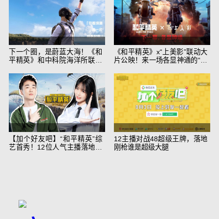
下一个圈，是蔚蓝大海！《和
《和平精英》x“上美影”联动大
平精英》和中科院海洋所联动
片公映！来一场各显神通的“光
开启！
影冒险”
【加个好友吧】“和平精英”综
12主播对战48超级王牌，落地
艺首秀！12位人气主播落地刚
刚枪谁是超级大腿
枪谁能带队吃鸡