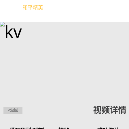
和平精英
全球玩家的竞技冒险世界
视频详情
<返回