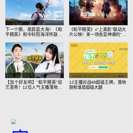
下一个圈，是蔚蓝大海！《和
《和平精英》x“上美影”联动大
平精英》和中科院海洋所联动
片公映！来一场各显神通的“光
开启！
影冒险”
【加个好友吧】“和平精英”综
12主播对战48超级王牌，落地
艺首秀！12位人气主播落地刚
刚枪谁是超级大腿
枪谁能带队吃鸡