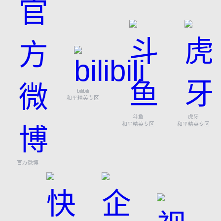
bilibili
和平精英专区
斗鱼
虎牙
和平精英专区
和平精英专区
官方微博