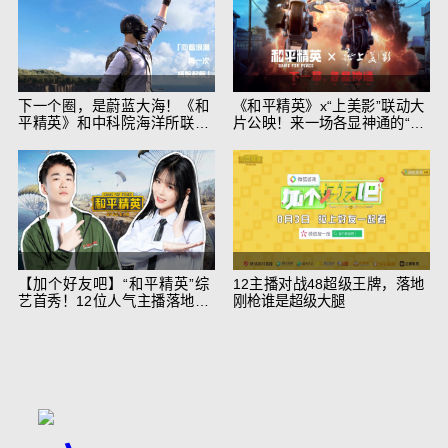
下一个圈，是蔚蓝大海！《和
《和平精英》x“上美影”联动大
平精英》和中科院海洋所联动
片公映！来一场各显神通的“光
开启！
影冒险”
【加个好友吧】“和平精英”综
12主播对战48超级王牌，落地
艺首秀！12位人气主播落地刚
刚枪谁是超级大腿
枪谁能带队吃鸡