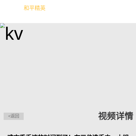
和平精英
全球玩家的竞技冒险世界
视频详情
<返回