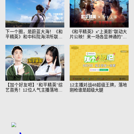
下一个圈，是蔚蓝大海！《和
《和平精英》x“上美影”联动大
平精英》和中科院海洋所联动
片公映！来一场各显神通的“光
开启！
影冒险”
【加个好友吧】“和平精英”综
12主播对战48超级王牌，落地
艺首秀！12位人气主播落地刚
刚枪谁是超级大腿
枪谁能带队吃鸡