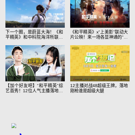
下一个圈，是蔚蓝大海！《和
《和平精英》x“上美影”联动大
平精英》和中科院海洋所联动
片公映！来一场各显神通的“光
开启！
影冒险”
【加个好友吧】“和平精英”综
12主播对战48超级王牌，落地
艺首秀！12位人气主播落地刚
刚枪谁是超级大腿
枪谁能带队吃鸡