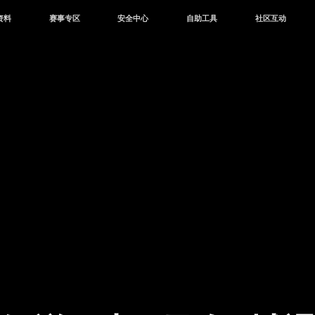
资料
赛事专区
安全中心
自助工具
社区互动
资讯
赛事中心
安全站
CDK兑换
和平营地
中心
巅峰赛
成长守护平台
客服专区
官方公众号
中心
授权赛
腾讯游戏防沉迷
作者入驻
微信用户社区
库
高校认证
QQ用户社区
站
官方微博