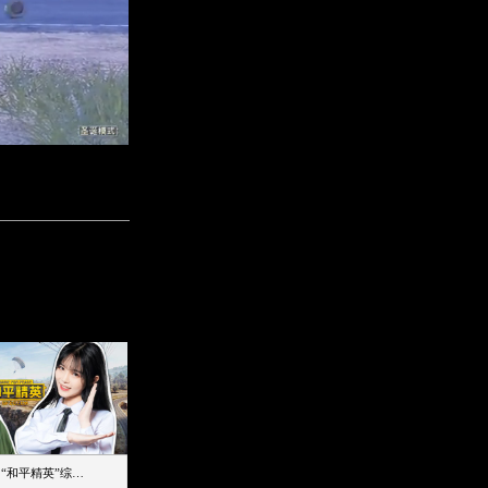
【加个好友吧】“和平精英”综艺首秀！12位人气主播落地刚枪谁能带队吃鸡
12主播对战48超级王牌，落地刚枪谁是超级大腿