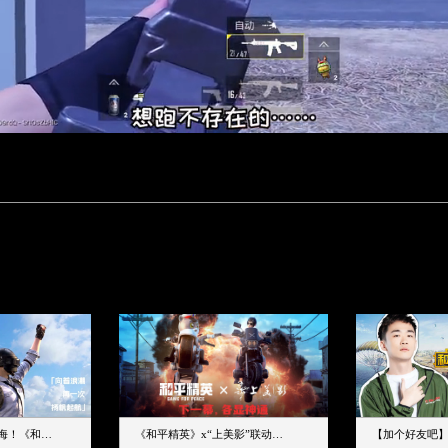
下一个圈，是蔚蓝大海！《和平精英》和中科院海洋所联动开启！
《和平精英》x“上美影”联动大片公映！来一场各显神通的“光影冒险”