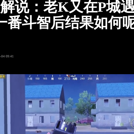
us解说：老K又在P城
一番斗智后结果如何
期
-04 09:41