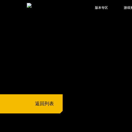
版本专区
游戏
最新版本
新闻
版本中心
攻略
体验服
视频
绿洲启元
武器
故事
返回列表