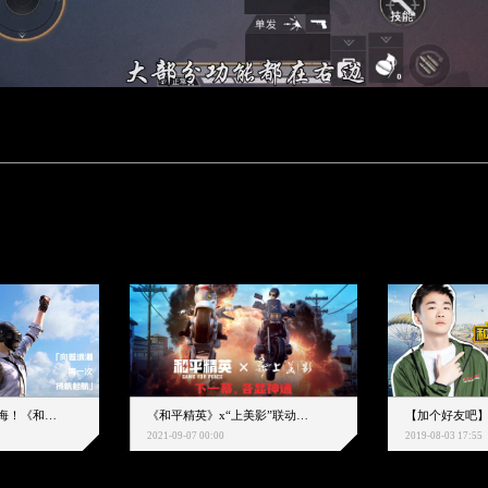
下一个圈，是蔚蓝大海！《和平精英》和中科院海洋所联动开启！
《和平精英》x“上美影”联动大片公映！来一场各显神通的“光影冒险”
2021-09-07 00:00
2019-08-03 17:55