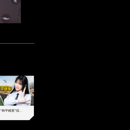
【加个好友吧】“和平精英”综艺首秀！12位人气主播落地刚枪谁能带队吃鸡
12主播对战48超级王牌，落地刚枪谁是超级大腿
2019-08-03 17:39
2026-08-07 