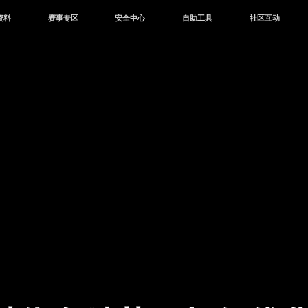
资料
赛事专区
安全中心
自助工具
社区互动
资讯
赛事中心
安全站
CDK兑换
和平营地
中心
巅峰赛
成长守护平台
客服专区
官方公众号
中心
授权赛
腾讯游戏防沉迷
作者入驻
微信用户社区
库
高校认证
QQ用户社区
站
官方微博