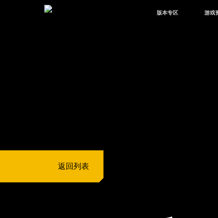
版本专区
游戏
最新版本
新闻
版本中心
攻略
体验服
视频
绿洲启元
武器
故事
返回列表