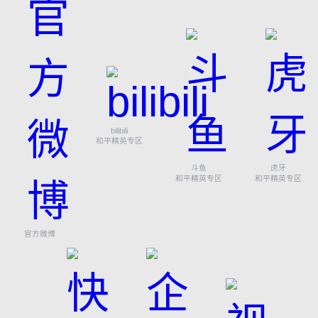
bilibili
和平精英专区
斗鱼
虎牙
和平精英专区
和平精英专区
官方微博