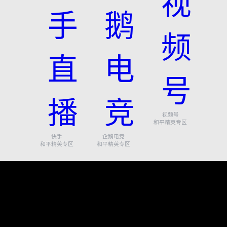
视频号
和平精英专区
快手
企鹅电竞
和平精英专区
和平精英专区