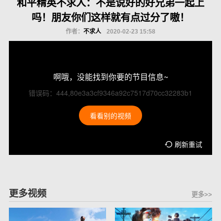
和平精英不求人：不是说好的好兄弟一起上
吗！朋友你们这样就有点过分了嗷！
作者：
不求人
2020-02-23 15:58
啊哦，没能找到你要的节目信息~
错误码：444,80e3a3cf9346a92c7517d70cc32283b1
看看别的视频
刷新重试
更多视频
更多>>