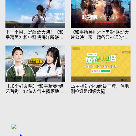
下一个圈，是蔚蓝大海！《和
《和平精英》x“上美影”联动大
平精英》和中科院海洋所联动
片公映！来一场各显神通的“光
开启！
影冒险”
【加个好友吧】“和平精英”综
12主播对战48超级王牌，落地
艺首秀！12位人气主播落地刚
刚枪谁是超级大腿
枪谁能带队吃鸡