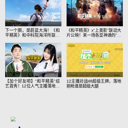
下一个圈，是蔚蓝大海！《和
《和平精英》x“上美影”联动大
平精英》和中科院海洋所联动
片公映！来一场各显神通的“光
开启！
影冒险”
【加个好友吧】“和平精英”综
12主播对战48超级王牌，落地
艺首秀！12位人气主播落地刚
刚枪谁是超级大腿
枪谁能带队吃鸡